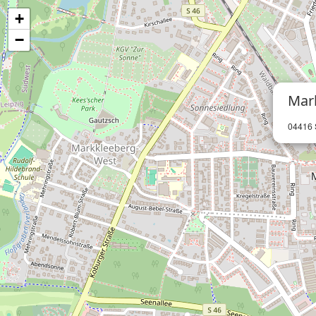
+
−
Mar
04416 